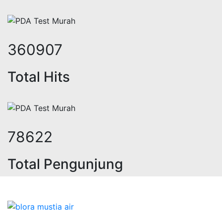
441898
Total Hits
96266
Total Pengunjung
trik, jasa geolistrik, sumur bor, b
Bidang Konstruksi & Pembuatan Perizinan SIPA Air