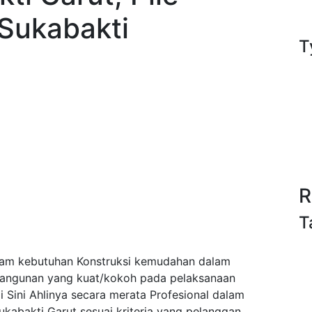
 Sukabakti
T
R
T
lam kebutuhan Konstruksi kemudahan dalam
bangunan yang kuat/kokoh pada pelaksanaan
Sini Ahlinya secara merata Profesional dalam
kabakti Garut sesuai kriteria yang pelanggan