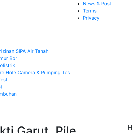
News & Post
Terms
Privacy
rizinan SIPA Air Tanah
mur Bor
listrik
re Hole Camera & Pumping Tes
Test
t
Imbuhan
ti Garut, Pile
H