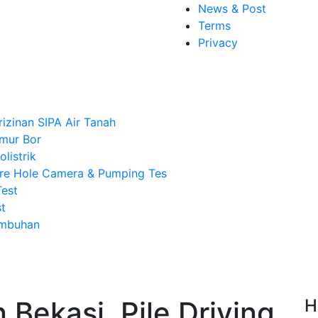
News & Post
Terms
Privacy
rizinan SIPA Air Tanah
mur Bor
listrik
re Hole Camera & Pumping Tes
Test
t
Imbuhan
Bekasi, Pile Driving
H