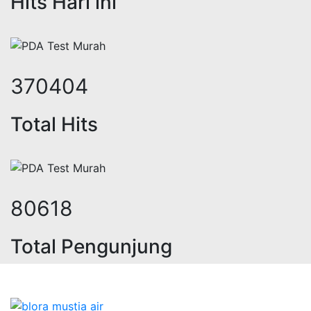
Hits Hari ini
455554
Total Hits
99151
Total Pengunjung
a geolistrik, sumur bor, bor sumur,