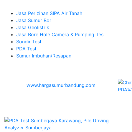
Company
Jasa Perizinan SIPA Air Tanah
Jasa Sumur Bor
Jasa Geolistrik
Jasa Bore Hole Camera & Pumping Tes
Sondir Test
PDA Test
Sumur Imbuhan/Resapan
Melayani Hingga
Seluruh Indonesia & Bali, Lombok, Banyuwangi
© 2026
www.hargasumurbandung.com
| Pembuatan
Izin SIPA Air Tanah, Sumur Bor, Geolistrik, Borehole
Camera & Pumping tes, Sondir, PDA Test & Sumur
Imbuhan
© 2017
Cv. Blora Mustika air