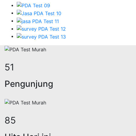
62
Pengunjung
105