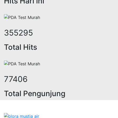
Hits Hari ini
436302
Total Hits
95055
Total Pengunjung
trik, jasa geolistrik, sumur bor, b