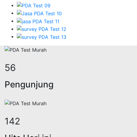
69
Pengunjung
174