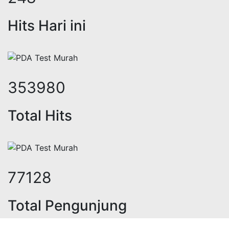
Hits Hari ini
439276
Total Hits
95713
Total Pengunjung
trik, jasa geolistrik, sumur bor, b