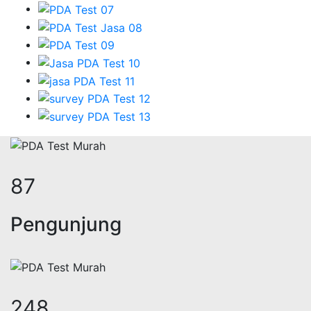
108
Pengunjung
306