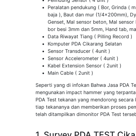
Pelindung Sensor ( 4 unit )
Peralatan pendukung ( Bor, Grinda ( 
baja ), Baut dan mur (1/4x200mm), D
Genset, Mal sensor beton, Mal sensor
bor besi 3mm dan 5mm, Hand tab, ma
Data Riwayat Tiang ( Pilling Record )
Komputer PDA Cikarang Selatan
Sensor Transducer ( 4unit )
Sensor Accelerometer ( 4unit )
Kabel Extension Sensor ( 2unit )
Main Cable ( 2unit )
Seperti yang di infokan Bahwa Jasa PDA Te
mengunakan impact hammer yang terpantau 
PDA Test tekanan yang mendorong secara 
tiap tekananya dan memberikan proses pem
telah ditampilkan dimonitor PDA Test terseb
1. Survey PDA TEST Cika