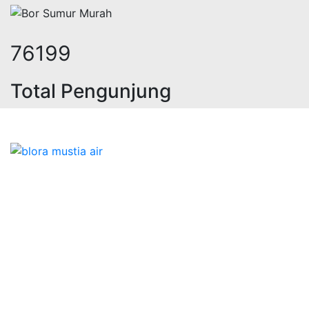
93546
Total Pengunjung
trik, jasa geolistrik, sumur bor, b
Bidang Konstruksi & Pembuatan Perizinan SIPA Air
Tanah bersama Cv.Blora Mustika air yang memberikan
kualitas data-data resmi dan Pekejaan Konstruksi Uji
terbaik Success dalam pelaksanaannya untuk
kebutuhan usaha/perusahaan kamu ingin ambil bidang
layanan apa yang akan kami tampilkan untuk yang
terbaik buat kamu.
Kami adalah Solusi Terdekat dengan memberikan
Kualitas terbaik dengan harga yang relatif bersahabat