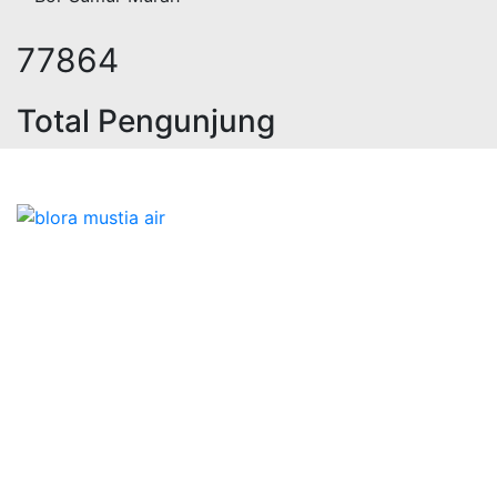
96477
Total Pengunjung
trik, jasa geolistrik, sumur bor, bo
Bidang Konstruksi & Pembuatan Perizinan SIPA Air
Tanah bersama Cv.Blora Mustika air yang memberikan
kualitas data-data resmi dan Pekejaan Konstruksi Uji
terbaik Success dalam pelaksanaannya untuk
kebutuhan usaha/perusahaan kamu ingin ambil bidang
layanan apa yang akan kami tampilkan untuk yang
terbaik buat kamu.
Kami adalah Solusi Terdekat dengan memberikan
Kualitas terbaik dengan harga yang relatif bersahabat
untuk kebutuhan Pembuatan Perizinan SIPA Air Tanah,