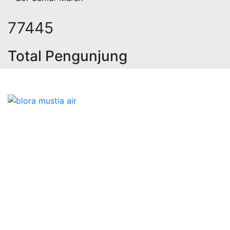
96032
Total Pengunjung
olistrik, jasa geolistrik, sumur bo
Bidang Konstruksi & Pembuatan Perizinan SIPA Air
Tanah bersama Cv.Blora Mustika air yang memberikan
kualitas data-data resmi dan Pekejaan Konstruksi Uji
terbaik Success dalam pelaksanaannya untuk
kebutuhan usaha/perusahaan kamu ingin ambil bidang
layanan apa yang akan kami tampilkan untuk yang
terbaik buat kamu.
Kami adalah Solusi Terdekat dengan memberikan
Kualitas terbaik dengan harga yang relatif bersahabat
untuk kebutuhan Pembuatan Perizinan SIPA Air Tanah,