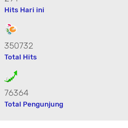
Hits Hari ini
448709
Total Hits
97696
Total Pengunjung
listrik, jasa geolistrik, sumur bor, bo