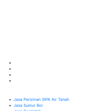
kebutuhan usaha/perusahaan kamu ingin ambil bidang
layanan apa yang akan kami tampilkan untuk yang
terbaik buat kamu.
Kami adalah Solusi Terdekat dengan memberikan
Kualitas terbaik dengan harga yang relatif bersahabat
untuk kebutuhan Pembuatan Perizinan SIPA Air Tanah,
Jasa Sumur Bor, Jasa Geolistrik, Jasa Borehole
Camera dan Plumping Test, Sondir Test, PDA Test dan
Sumur Imbuhan.
Company
Jasa Perizinan SIPA Air Tanah
Jasa Sumur Bor