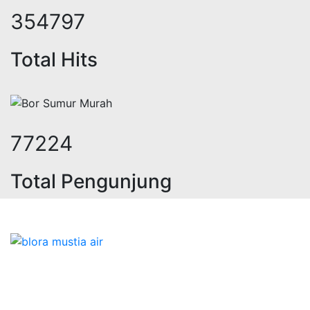
425756
Total Hits
92668
Total Pengunjung
listrik, jasa geolistrik, sumur bor
Bidang Konstruksi & Pembuatan Perizinan SIPA Air
Tanah bersama Cv.Blora Mustika air yang memberikan
kualitas data-data resmi dan Pekejaan Konstruksi Uji
terbaik Success dalam pelaksanaannya untuk