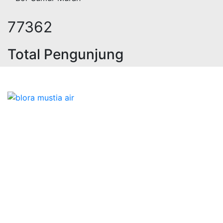
95928
Total Pengunjung
trik, jasa geolistrik, sumur bor, b
Bidang Konstruksi & Pembuatan Perizinan SIPA Air
Tanah bersama Cv.Blora Mustika air yang memberikan
kualitas data-data resmi dan Pekejaan Konstruksi Uji
terbaik Success dalam pelaksanaannya untuk
kebutuhan usaha/perusahaan kamu ingin ambil bidang
layanan apa yang akan kami tampilkan untuk yang
terbaik buat kamu.
Kami adalah Solusi Terdekat dengan memberikan
Kualitas terbaik dengan harga yang relatif bersahabat
untuk kebutuhan Pembuatan Perizinan SIPA Air Tanah,