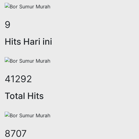
30
Hits Hari ini
135267
Total Hits
29543