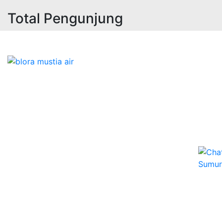
Total Pengunjung
r, bor sumur,matek air, bormata air
Bidang Konstruksi & Pembuatan Perizinan SIPA Air
Tanah bersama Cv.Blora Mustika air yang memberikan
kualitas data-data resmi dan Pekejaan Konstruksi Uji
terbaik Success dalam pelaksanaannya untuk
kebutuhan usaha/perusahaan kamu ingin ambil bidang
layanan apa yang akan kami tampilkan untuk yang
terbaik buat kamu.
Kami adalah Solusi Terdekat dengan memberikan
Kualitas terbaik dengan harga yang relatif bersahabat
untuk kebutuhan Pembuatan Perizinan SIPA Air Tanah,
Jasa Sumur Bor, Jasa Geolistrik, Jasa Borehole
Camera dan Plumping Test, Sondir Test, PDA Test dan
Sumur Imbuhan.