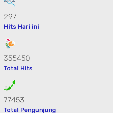
380
Hits Hari ini
453554
Total Hits
98830
Total Pengunjung