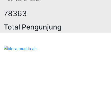
93289
Total Pengunjung
olistrik, jasa geolistrik, sumur bo
Bidang Konstruksi & Pembuatan Perizinan SIPA Air
Tanah bersama Cv.Blora Mustika air yang memberikan
kualitas data-data resmi dan Pekejaan Konstruksi Uji
terbaik Success dalam pelaksanaannya untuk
kebutuhan usaha/perusahaan kamu ingin ambil bidang
layanan apa yang akan kami tampilkan untuk yang
terbaik buat kamu.
Kami adalah Solusi Terdekat dengan memberikan
Kualitas terbaik dengan harga yang relatif bersahabat
untuk kebutuhan Pembuatan Perizinan SIPA Air Tanah,