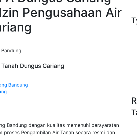
Izin Pengusahaan Air
T
riang
g Bandung
ir Tanah Dungus Cariang
iang Bandung
ang
R
T
ang Bandung dengan kualitas memenuhi persyaratan
m proses Pengambilan Air Tanah secara resmi dan