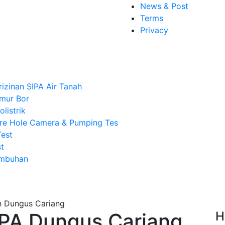
News & Post
Terms
Privacy
rizinan SIPA Air Tanah
mur Bor
listrik
re Hole Camera & Pumping Tes
Test
t
Imbuhan
IPA Dungus Cariang
H