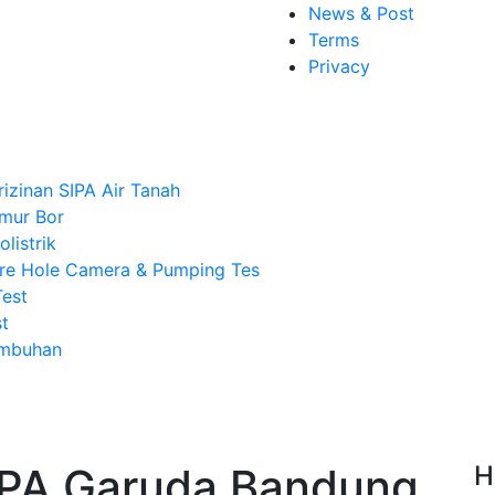
News & Post
Terms
Privacy
rizinan SIPA Air Tanah
mur Bor
listrik
re Hole Camera & Pumping Tes
Test
t
Imbuhan
SIPA Garuda Bandung
H