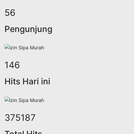
74
Pengunjung
191
Hits Hari ini
493144
Total Hits