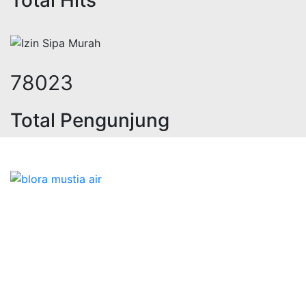
103721
Total Pengunjung
rik, jasa geolistrik, sumur bor, bo
Bidang Konstruksi & Pembuatan Perizinan SIPA Air
Tanah bersama Cv.Blora Mustika air yang memberikan
kualitas data-data resmi dan Pekejaan Konstruksi Uji
terbaik Success dalam pelaksanaannya untuk
kebutuhan usaha/perusahaan kamu ingin ambil bidang
layanan apa yang akan kami tampilkan untuk yang
terbaik buat kamu.