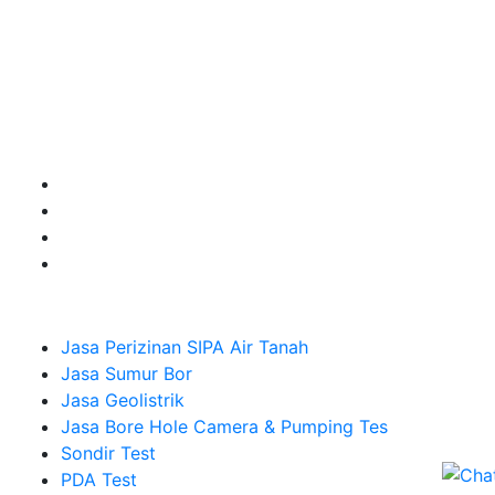
Kami adalah Solusi Terdekat dengan memberikan
Kualitas terbaik dengan harga yang relatif bersahabat
untuk kebutuhan Pembuatan Perizinan SIPA Air Tanah,
Jasa Sumur Bor, Jasa Geolistrik, Jasa Borehole
Camera dan Plumping Test, Sondir Test, PDA Test dan
Sumur Imbuhan.
Company
Jasa Perizinan SIPA Air Tanah
Jasa Sumur Bor
Jasa Geolistrik
Jasa Bore Hole Camera & Pumping Tes
Sondir Test
PDA Test