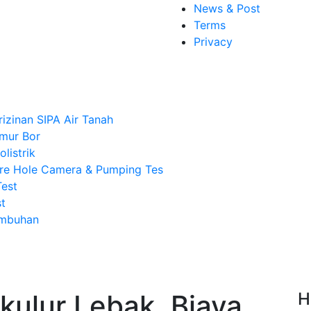
News & Post
Terms
Privacy
rizinan SIPA Air Tanah
mur Bor
listrik
re Hole Camera & Pumping Tes
Test
t
Imbuhan
ikulur Lebak, Biaya
H