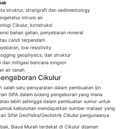
bak
a struktur, stratigrafi dan sedimentology
getahui intruisi air
ologi Cikulur, konstruksi
nsi bahan galian, penyebaran mineral
 atau candi terpendam
ebaran, low resistivity
 logging geophysics, dan struktur
 dan mitigasi bencana longsor
n air tanah
pengeboran Cikulur
ah salah satu persyaratan dalam pembuatan ijin
nan SIPA dalam bidang pengeboran yang mana
tau lebih sehingga dalam pembuatan sumur untuk
kan untuk kebutuhan mendapatkan sumber mataair yang
n Sifat Geofisika/Geolistrik Cikulur pengunaanya
ebak, Biaya Murah terdekat di Cikulur dijaman