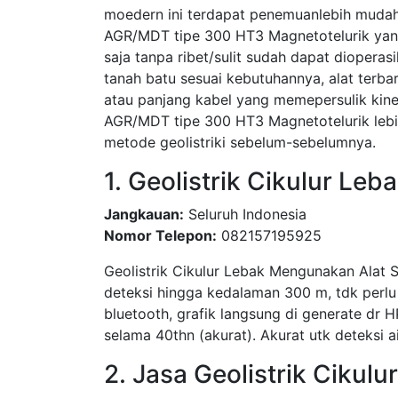
moedern ini terdapat penemuanlebih muda
AGR/MDT tipe 300 HT3 Magnetotelurik yan
saja tanpa ribet/sulit sudah dapat diopera
tanah batu sesuai kebutuhannya, alat terb
atau panjang kabel yang memepersulik kin
AGR/MDT tipe 300 HT3 Magnetotelurik lebih
metode geolistriki sebelum-sebelumnya.
1. Geolistrik Cikulur Leb
Jangkauan:
Seluruh Indonesia
Nomor Telepon:
082157195925
Geolistrik Cikulur Lebak Mengunakan Alat S
deteksi hingga kedalaman 300 m, tdk perlu 
bluetooth, grafik langsung di generate dr HP,
selama 40thn (akurat). Akurat utk deteksi a
2. Jasa Geolistrik Cikulu