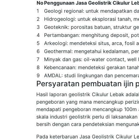
No
Penggunaan Jasa Geolistrik Cikulur Le
1
Geologi regional: untuk mendapatkan dat
2
Hidrogeologi: untuk eksplorasi tanah, men
3
Geoteknik: porositas batuan, struktur ge
4
Pertambangan: menghitung deposit, pote
5
Arkeologi: mendeteksi situs, arca, fosil
6
Geothermal: mengetahui kedalaman, peny
7
Minyak dan gas: oil-water contact, well
8
Kebencanaan: mendeteksi gerakan tanah
9
AMDAL: studi lingkungan dan pencemara
Persyaratan pembuatan ijin 
Hasil laporan geolistrik Cikulur Lebak adal
pengeboran yang mana mencangkup perizi
mendapati pengeboran mencangkup 100m a
skala industri geolistrik perlu di laksana
bersih dengan cara pendeteksian mengunaka
Pada keterbaruan Jasa Geolistrik Cikulur L