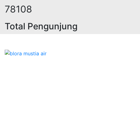
98176
Total Pengunjung
trik, jasa geolistrik, sumur bor, bo
Bidang Konstruksi & Pembuatan Perizinan SIPA Air
Tanah bersama Cv.Blora Mustika air yang memberikan
kualitas data-data resmi dan Pekejaan Konstruksi Uji
terbaik Success dalam pelaksanaannya untuk
kebutuhan usaha/perusahaan kamu ingin ambil bidang
layanan apa yang akan kami tampilkan untuk yang
terbaik buat kamu.
Kami adalah Solusi Terdekat dengan memberikan
Kualitas terbaik dengan harga yang relatif bersahabat
untuk kebutuhan Pembuatan Perizinan SIPA Air Tanah,
Jasa Sumur Bor, Jasa Geolistrik, Jasa Borehole