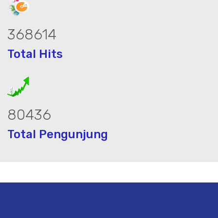
476779
Total Hits
104039
Total Pengunjung
strik, jasa geolistrik, sumur bor, bor s