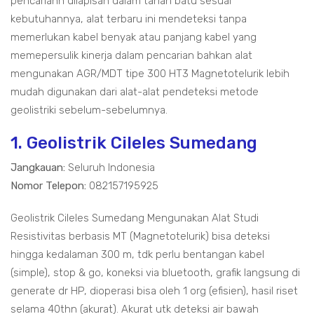
pencariann dilapisan dalam tanah batu sesuai
kebutuhannya, alat terbaru ini mendeteksi tanpa
memerlukan kabel benyak atau panjang kabel yang
memepersulik kinerja dalam pencarian bahkan alat
mengunakan AGR/MDT tipe 300 HT3 Magnetotelurik lebih
mudah digunakan dari alat-alat pendeteksi metode
geolistriki sebelum-sebelumnya.
1. Geolistrik Cileles Sumedang
Jangkauan:
Seluruh Indonesia
Nomor Telepon:
082157195925
Geolistrik Cileles Sumedang Mengunakan Alat Studi
Resistivitas berbasis MT (Magnetotelurik) bisa deteksi
hingga kedalaman 300 m, tdk perlu bentangan kabel
(simple), stop & go, koneksi via bluetooth, grafik langsung di
generate dr HP, dioperasi bisa oleh 1 org (efisien), hasil riset
selama 40thn (akurat). Akurat utk deteksi air bawah