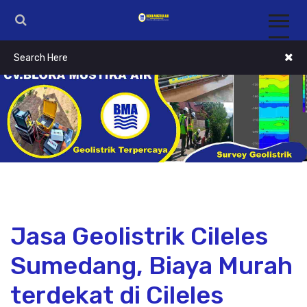
Jasa Geolistrik Cileles
Sumedang, Biaya Murah
terdekat di Cileles