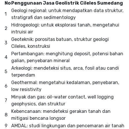
No
Penggunaan Jasa Geolistrik Cileles Sumedang
Geologi regional: untuk mendapatkan data struktur,
1
stratigrafi dan sedimentology
Hidrogeologi: untuk eksplorasi tanah, mengetahui
2
intruisi air
Geoteknik: porositas batuan, struktur geologi
3
Cileles, konstruksi
Pertambangan: menghitung deposit, potensi bahan
4
galian, penyebaran mineral
Arkeologi: mendeteksi situs, arca, fosil atau candi
5
terpendam
Geothermal: mengetahui kedalaman, penyebaran,
6
low resistivity
Minyak dan gas: oil-water contact, well logging
7
geophysics, dan struktur
Kebencanaan: mendeteksi gerakan tanah dan
8
mitigasi bencana longsor
9
AMDAL: studi lingkungan dan pencemaran air tanah