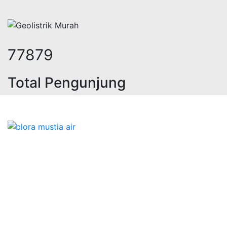
98047
Total Pengunjung
ik, jasa geolistrik, sumur bor, bor
Bidang Konstruksi & Pembuatan Perizinan SIPA Air
Tanah bersama Cv.Blora Mustika air yang memberikan
kualitas data-data resmi dan Pekejaan Konstruksi Uji
terbaik Success dalam pelaksanaannya untuk
kebutuhan usaha/perusahaan kamu ingin ambil bidang
layanan apa yang akan kami tampilkan untuk yang
terbaik buat kamu.
Kami adalah Solusi Terdekat dengan memberikan