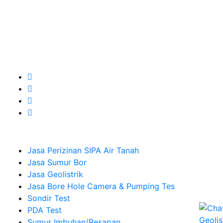
Kualitas terbaik dengan harga yang relatif bersahabat
untuk kebutuhan Pembuatan Perizinan SIPA Air Tanah,
Jasa Sumur Bor, Jasa Geolistrik, Jasa Borehole
Camera dan Plumping Test, Sondir Test, PDA Test dan
Sumur Imbuhan.
Company
Jasa Perizinan SIPA Air Tanah
Jasa Sumur Bor
Jasa Geolistrik
Jasa Bore Hole Camera & Pumping Tes
Sondir Test
PDA Test
Sumur Imbuhan/Resapan