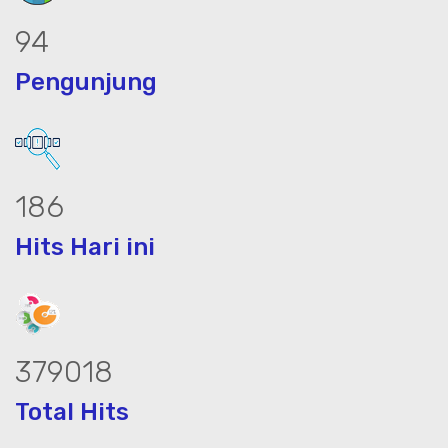
117
Pengunjung
232
Hits Hari ini
472708
Total Hits