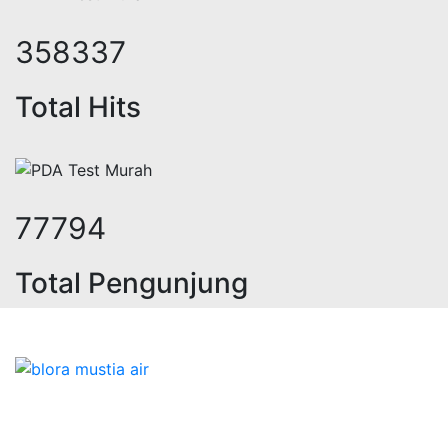
437967
Total Hits
95461
Total Pengunjung
trik, jasa geolistrik, sumur bor, b
Bidang Konstruksi & Pembuatan Perizinan SIPA Air
Tanah bersama Cv.Blora Mustika air yang memberikan
kualitas data-data resmi dan Pekejaan Konstruksi Uji