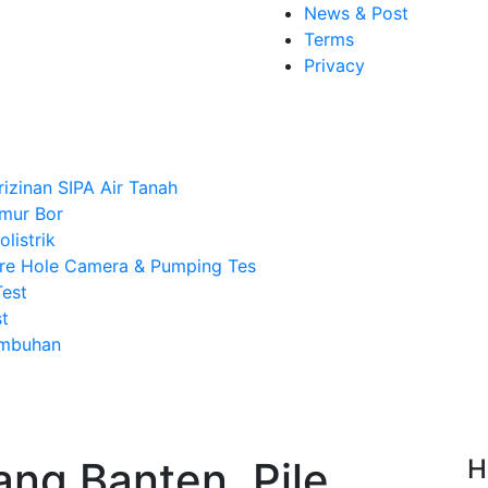
News & Post
Terms
Privacy
rizinan SIPA Air Tanah
mur Bor
listrik
re Hole Camera & Pumping Tes
Test
t
Imbuhan
ng Banten, Pile
H