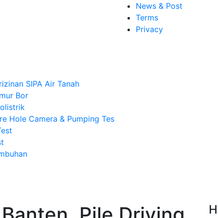
News & Post
Terms
Privacy
rizinan SIPA Air Tanah
mur Bor
listrik
re Hole Camera & Pumping Tes
Test
t
Imbuhan
Banten, Pile Driving
H