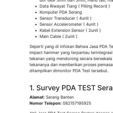
bor besi 3mm dan 5mm, Hand tab, ma
Data Riwayat Tiang ( Pilling Record )
Komputer PDA Serang
Sensor Transducer ( 4unit )
Sensor Accelerometer ( 4unit )
Kabel Extension Sensor ( 2unit )
Main Cable ( 2unit )
Seperti yang di infokan Bahwa Jasa PDA T
impact hammer yang terpantau terintegras
tekanan yang mendorong secara bersekala
tekananya dan memberikan proses pemasang
ditampilkan dimonitor PDA Test tersebut.
1. Survey PDA TEST Ser
Alamat:
Serang Banten
Nomor Telepon:
082157195925