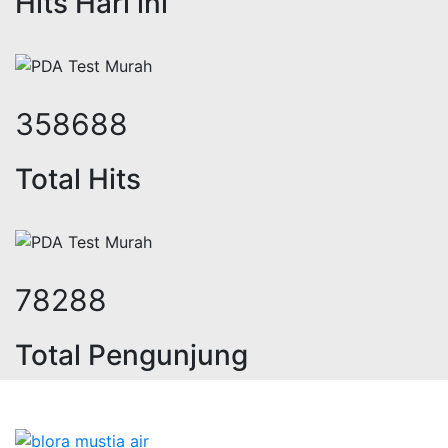
Hits Hari ini
441243
Total Hits
96306
Total Pengunjung
strik, jasa geolistrik, sumur bor, b