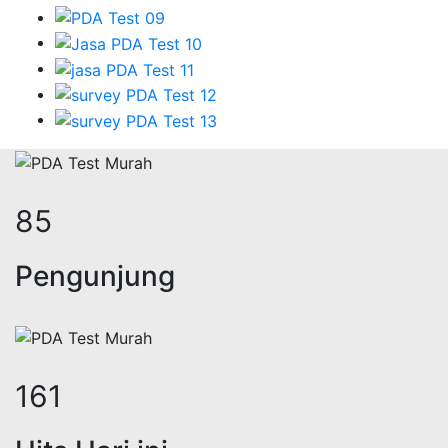
105
Pengunjung
198