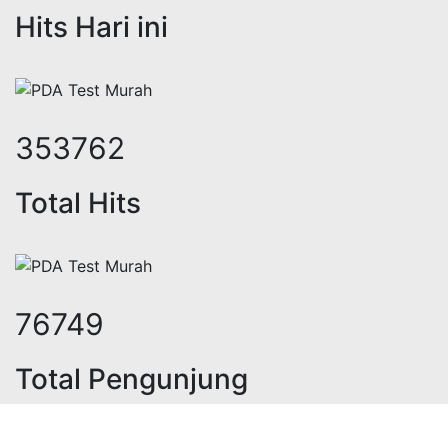
Hits Hari ini
436164
Total Hits
94699
Total Pengunjung
trik, jasa geolistrik, sumur bor, b