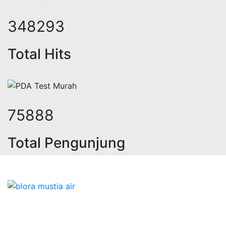
426481
Total Hits
92925
Total Pengunjung
rik, jasa geolistrik, sumur bor, bo
Bidang Konstruksi & Pembuatan Perizinan SIPA Air
Tanah bersama Cv.Blora Mustika air yang memberikan
kualitas data-data resmi dan Pekejaan Konstruksi Uji