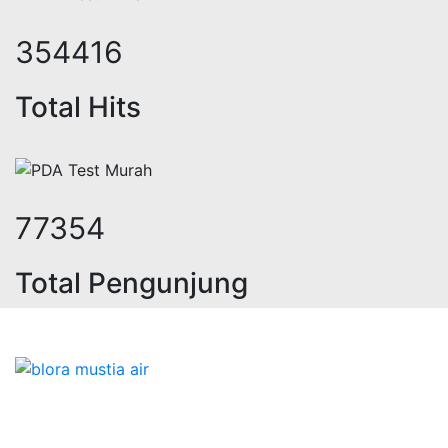
435547
Total Hits
95062
Total Pengunjung
trik, jasa geolistrik, sumur bor, b
Bidang Konstruksi & Pembuatan Perizinan SIPA Air
Tanah bersama Cv.Blora Mustika air yang memberikan
kualitas data-data resmi dan Pekejaan Konstruksi Uji