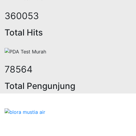
441171
Total Hits
96265
Total Pengunjung
rik, jasa geolistrik, sumur bor, bo
Bidang Konstruksi & Pembuatan Perizinan SIPA Air
Tanah bersama Cv.Blora Mustika air yang memberikan
kualitas data-data resmi dan Pekejaan Konstruksi Uji