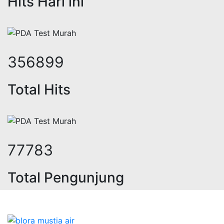
Hits Hari ini
436526
Total Hits
95138
Total Pengunjung
eolistrik, jasa geolistrik, sumur b