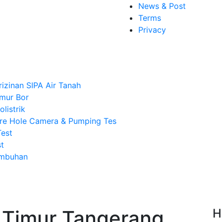
News & Post
Terms
Privacy
rizinan SIPA Air Tanah
mur Bor
listrik
re Hole Camera & Pumping Tes
Test
t
Imbuhan
 Timur Tangerang,
H