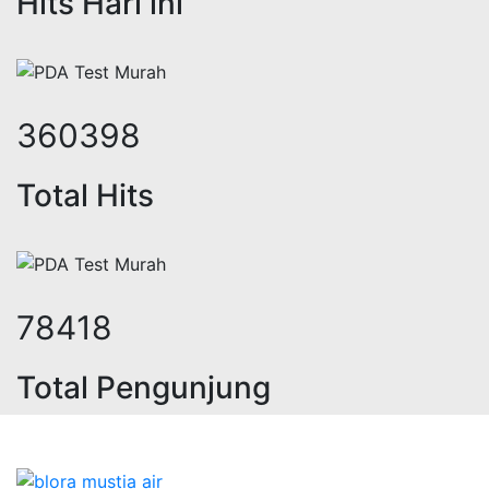
Hits Hari ini
427086
Total Hits
92928
Total Pengunjung
strik, jasa geolistrik, sumur bor, 