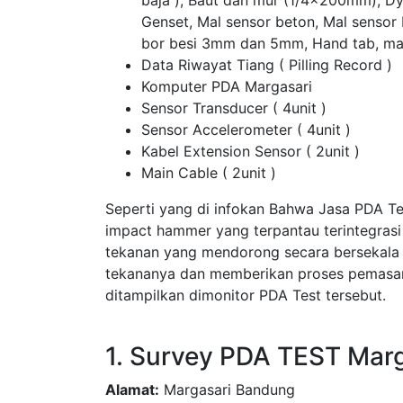
baja ), Baut dan mur (1/4x200mm), D
Genset, Mal sensor beton, Mal sensor
bor besi 3mm dan 5mm, Hand tab, ma
Data Riwayat Tiang ( Pilling Record )
Komputer PDA Margasari
Sensor Transducer ( 4unit )
Sensor Accelerometer ( 4unit )
Kabel Extension Sensor ( 2unit )
Main Cable ( 2unit )
Seperti yang di infokan Bahwa Jasa PDA T
impact hammer yang terpantau terintegras
tekanan yang mendorong secara bersekala
tekananya dan memberikan proses pemasang
ditampilkan dimonitor PDA Test tersebut.
1. Survey PDA TEST Mar
Alamat:
Margasari Bandung