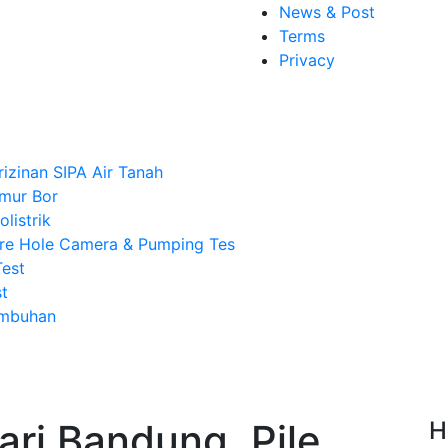
News & Post
Terms
Privacy
rizinan SIPA Air Tanah
mur Bor
listrik
re Hole Camera & Pumping Tes
Test
t
Imbuhan
ri Bandung, Pile
H