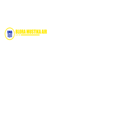
Bidang Konstruksi & Pembuatan Perizinan SIPA Air
Tanah bersama Cv.Blora Mustika air yang memberikan
kualitas data-data resmi dan Pekejaan Konstruksi Uji
terbaik Success dalam pelaksanaannya untuk
kebutuhan usaha/perusahaan kamu ingin ambil bidang
layanan apa yang akan kami tampilkan untuk yang
terbaik buat kamu.
Kami adalah Solusi Terdekat dengan memberikan
Kualitas terbaik dengan harga yang relatif bersahabat
untuk kebutuhan Pembuatan Perizinan SIPA Air Tanah,