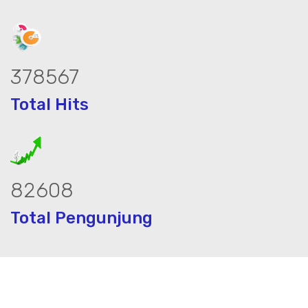
469651
Total Hits
102484
Total Pengunjung
trik, jasa geolistrik, sumur bor, bor su