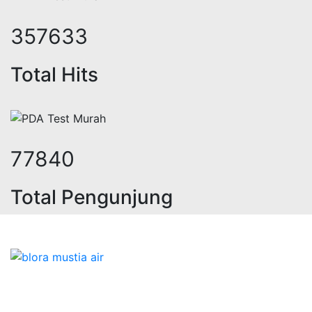
435688
Total Hits
94829
Total Pengunjung
k, sumur bor, bor sumur,matek air, 
Bidang Konstruksi & Pembuatan Perizinan SIPA Air
Tanah bersama Cv.Blora Mustika air yang memberikan
kualitas data-data resmi dan Pekejaan Konstruksi Uji