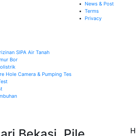
News & Post
Terms
Privacy
rizinan SIPA Air Tanah
mur Bor
listrik
re Hole Camera & Pumping Tes
Test
t
Imbuhan
ri Bekasi, Pile
H