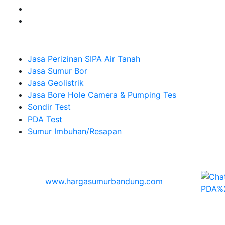
Company
Jasa Perizinan SIPA Air Tanah
Jasa Sumur Bor
Jasa Geolistrik
Jasa Bore Hole Camera & Pumping Tes
Sondir Test
PDA Test
Sumur Imbuhan/Resapan
Melayani Hingga
Seluruh Indonesia & Bali, Lombok, Banyuwangi
© 2026
www.hargasumurbandung.com
| Pembuatan
Izin SIPA Air Tanah, Sumur Bor, Geolistrik, Borehole
Camera & Pumping tes, Sondir, PDA Test & Sumur
Imbuhan