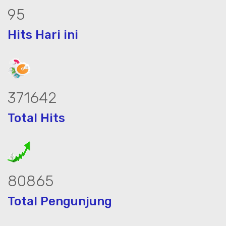
120
Hits Hari ini
469892
Total Hits
102326
Total Pengunjung