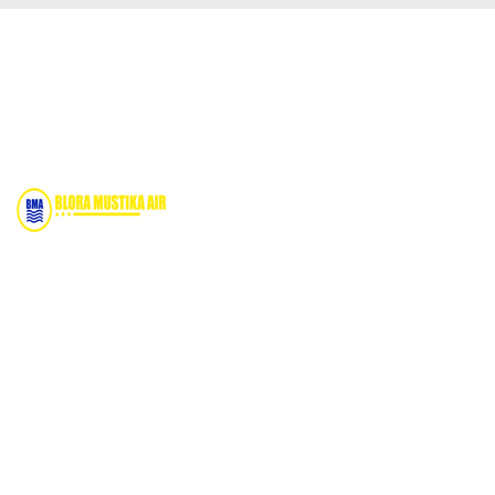
sa geolistrik, sumur bor, bor sumur,mate
Bidang Konstruksi & Pembuatan Perizinan SIPA Air
Tanah bersama Cv.Blora Mustika air yang memberikan
kualitas data-data resmi dan Pekejaan Konstruksi Uji
terbaik Success dalam pelaksanaannya untuk
kebutuhan usaha/perusahaan kamu ingin ambil bidang
layanan apa yang akan kami tampilkan untuk yang
terbaik buat kamu.
Kami adalah Solusi Terdekat dengan memberikan