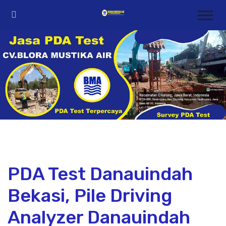
PDA Test Danauindah
Bekasi, Pile Driving
Analyzer Danauindah