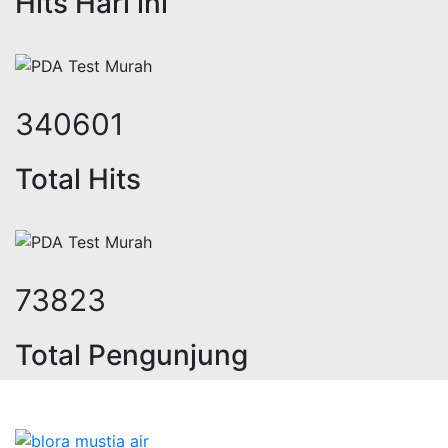
Hits Hari ini
420074
Total Hits
91429
Total Pengunjung
trik, jasa geolistrik, sumur bor, b