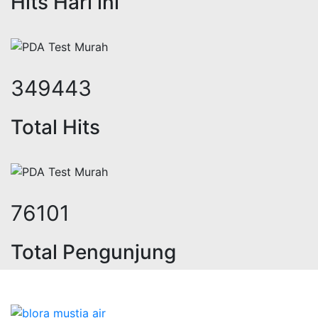
Hits Hari ini
426150
Total Hits
92806
Total Pengunjung
trik, jasa geolistrik, sumur bor, b