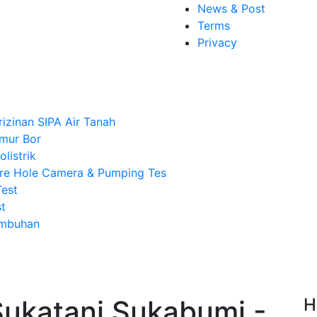
News & Post
Terms
Privacy
rizinan SIPA Air Tanah
mur Bor
listrik
re Hole Camera & Pumping Tes
Test
t
Imbuhan
Sukatani Sukabumi -
H