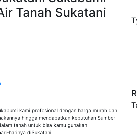
ir Tanah Sukatani
T
i
i
R
T
kabumi kami profesional dengan harga murah dan
anakannya hingga mendapatkan kebutuhan Sumber
/dalam tanah untuk bisa kamu gunakan
ri-harinya diSukatani.