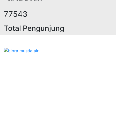
95843
Total Pengunjung
 jasa geolistrik, sumur bor, bor sum
Bidang Konstruksi & Pembuatan Perizinan SIPA Air
Tanah bersama Cv.Blora Mustika air yang memberikan
kualitas data-data resmi dan Pekejaan Konstruksi Uji
terbaik Success dalam pelaksanaannya untuk
kebutuhan usaha/perusahaan kamu ingin ambil bidang
layanan apa yang akan kami tampilkan untuk yang
terbaik buat kamu.
Kami adalah Solusi Terdekat dengan memberikan
Kualitas terbaik dengan harga yang relatif bersahabat
untuk kebutuhan Pembuatan Perizinan SIPA Air Tanah,