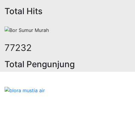
Total Hits
95843
Total Pengunjung
listrik, jasa geolistrik, sumur bor,
Bidang Konstruksi & Pembuatan Perizinan SIPA Air
Tanah bersama Cv.Blora Mustika air yang memberikan
kualitas data-data resmi dan Pekejaan Konstruksi Uji
terbaik Success dalam pelaksanaannya untuk
kebutuhan usaha/perusahaan kamu ingin ambil bidang
layanan apa yang akan kami tampilkan untuk yang