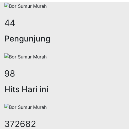
54
Pengunjung
121
Hits Hari ini
458029