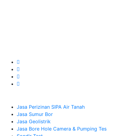
terbaik buat kamu.
Kami adalah Solusi Terdekat dengan memberikan
Kualitas terbaik dengan harga yang relatif bersahabat
untuk kebutuhan Pembuatan Perizinan SIPA Air Tanah,
Jasa Sumur Bor, Jasa Geolistrik, Jasa Borehole
Camera dan Plumping Test, Sondir Test, PDA Test dan
Sumur Imbuhan.
Company
Jasa Perizinan SIPA Air Tanah
Jasa Sumur Bor
Jasa Geolistrik
Jasa Bore Hole Camera & Pumping Tes
Sondir Test