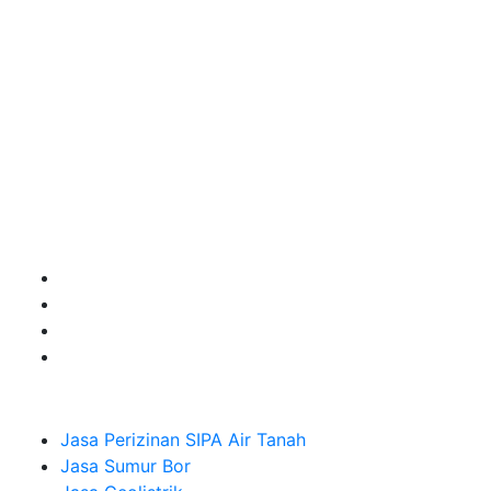
kebutuhan usaha/perusahaan kamu ingin ambil bidang
layanan apa yang akan kami tampilkan untuk yang
terbaik buat kamu.
Kami adalah Solusi Terdekat dengan memberikan
Kualitas terbaik dengan harga yang relatif bersahabat
untuk kebutuhan Pembuatan Perizinan SIPA Air Tanah,
Jasa Sumur Bor, Jasa Geolistrik, Jasa Borehole
Camera dan Plumping Test, Sondir Test, PDA Test dan
Sumur Imbuhan.
Company
Jasa Perizinan SIPA Air Tanah
Jasa Sumur Bor