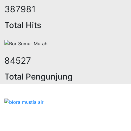
474673
Total Hits
103415
Total Pengunjung
geolistrik, jasa geolistri
Bidang Konstruksi & Pembuatan Perizinan SIPA Air
Tanah bersama Cv.Blora Mustika air yang memberikan
kualitas data-data resmi dan Pekejaan Konstruksi Uji
terbaik Success dalam pelaksanaannya untuk