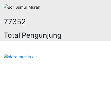
95370
Total Pengunjung
olistrik, jasa geolistrik, sumur bo
Bidang Konstruksi & Pembuatan Perizinan SIPA Air
Tanah bersama Cv.Blora Mustika air yang memberikan
kualitas data-data resmi dan Pekejaan Konstruksi Uji
terbaik Success dalam pelaksanaannya untuk
kebutuhan usaha/perusahaan kamu ingin ambil bidang
layanan apa yang akan kami tampilkan untuk yang
terbaik buat kamu.
Kami adalah Solusi Terdekat dengan memberikan
Kualitas terbaik dengan harga yang relatif bersahabat