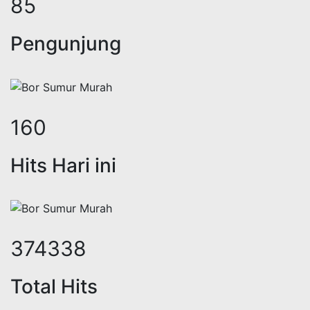
104
Pengunjung
197
Hits Hari ini
456891
Total Hits