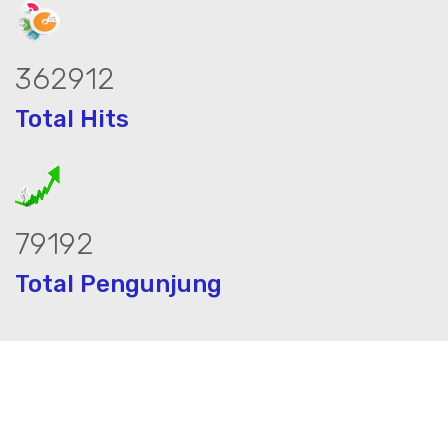
453996
Total Hits
99068
Total Pengunjung
strik, jasa geolistrik, sumur bor, bor s