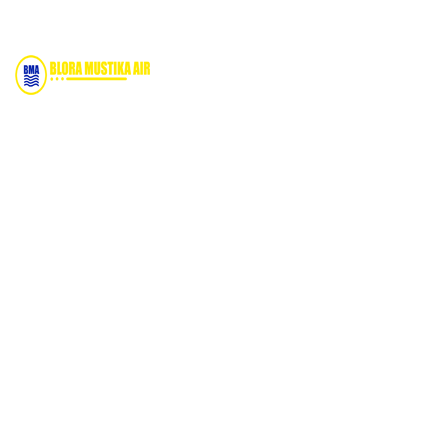
Bidang Konstruksi & Pembuatan Perizinan SIPA Air
Tanah bersama Cv.Blora Mustika air yang memberikan
kualitas data-data resmi dan Pekejaan Konstruksi Uji
terbaik Success dalam pelaksanaannya untuk
kebutuhan usaha/perusahaan kamu ingin ambil bidang
layanan apa yang akan kami tampilkan untuk yang
terbaik buat kamu.
Kami adalah Solusi Terdekat dengan memberikan
Kualitas terbaik dengan harga yang relatif bersahabat
untuk kebutuhan Pembuatan Perizinan SIPA Air Tanah,
Jasa Sumur Bor, Jasa Geolistrik, Jasa Borehole Camera
dan Plumping Test, Sondir Test, PDA Test dan Sumur