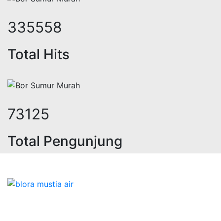
422292
Total Hits
91716
Total Pengunjung
trik, jasa geolistrik, sumur bor, bo
Bidang Konstruksi & Pembuatan Perizinan SIPA Air
Tanah bersama Cv.Blora Mustika air yang memberikan
kualitas data-data resmi dan Pekejaan Konstruksi Uji